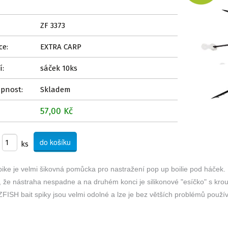
ZF 3373
ce:
EXTRA CARP
í:
sáček 10ks
pnost:
Skladem
57,00 Kč
ks
pike je velmi šikovná pomůcka pro nastražení pop up boilie pod háček. 
, že nástraha nespadne a na druhém konci je silikonové "esíčko" s k
FISH bait spiky jsou velmi odolné a lze je bez větších problémů použí