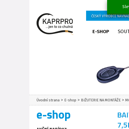
Sle
ČESKÝ VÝROBCE NÁVNA
E-SHOP
SOU
>
>
>
Úvodní strana
E-shop
BIŽUTERIE NA MONTÁŽE
M
e-shop
BAI
7,