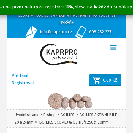
va na první nákup za registraci 10%, sleva na každý další nákup
ČESKÝ VÝROBCE NÁVNAD A NÁSTRAH PRO VŠECHNY
RYBÁŘE
info@kaprpro.cz
608 282 225
Přihlásit
0,00 Kč
Registrovat
>
>
>
Úvodní strana
E-shop
BOILIES
BOILIES AKTIVNÍ BÍLÉ
>
20 a 24mm
BOILIES SCOPEX & OLIHEŇ 250g, 20mm