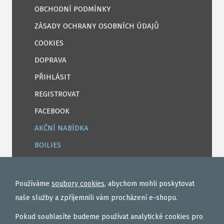
OBCHODNÍ PODMÍNKY
ZÁSADY OCHRANY OSOBNÍCH ÚDAJŮ
COOKIES
DOPRAVA
PŘIHLÁSIT
REGISTROVAT
FACEBOOK
AKČNÍ NABÍDKA
BOILIES
ROHLÍKOVÉ BOILIES
TEKUTÉ
Používáme
soubory cookies
, abychom mohli poskytovat
OBALOVAČKY
naše služby a zpříjemnili vám procházení e-shopu.
VAŘENÝ PARTIKL
Pokud souhlasíte budeme používat analytické cookies pro