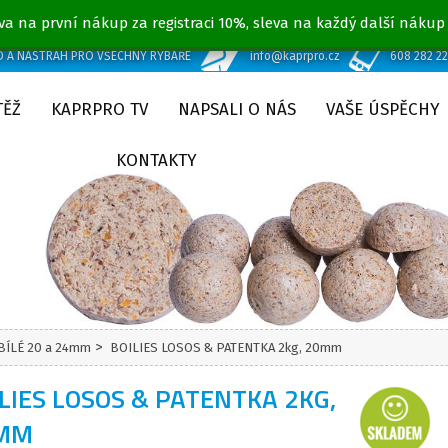
va na první nákup za registraci 10%, sleva na každý další nákup
D A NÁSTRAH PRO VŠECHNY RYBÁŘE
info@kaprpro.cz
608 282 2
TĚŽ
KAPRPRO TV
NAPSALI O NÁS
VAŠE ÚSPĚCHY
KONTAKTY
>
 BÍLÉ 20 a 24mm
BOILIES LOSOS & PATENTKA 2kg, 20mm
LIES LOSOS & PATENTKA 2KG,
MM