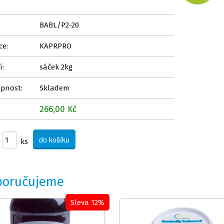
BABL/P2-20
ce:
KAPRPRO
í:
sáček 2kg
pnost:
Skladem
266,00 Kč
ks
poručujeme
Sleva 12%