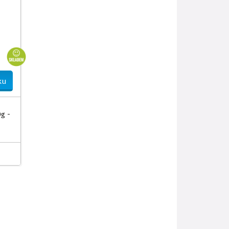
ku
g -