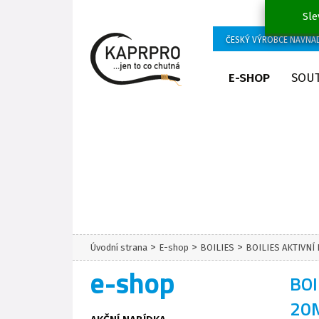
Sle
ČESKÝ VÝROBCE NÁVNA
E-SHOP
SOU
>
>
>
Úvodní strana
E-shop
BOILIES
BOILIES AKTIVNÍ
e-shop
BOI
20