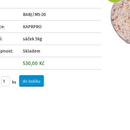
BABJ/M5-20
ce:
KAPRPRO
í:
sáček 5kg
pnost:
Skladem
530,00 Kč
ks