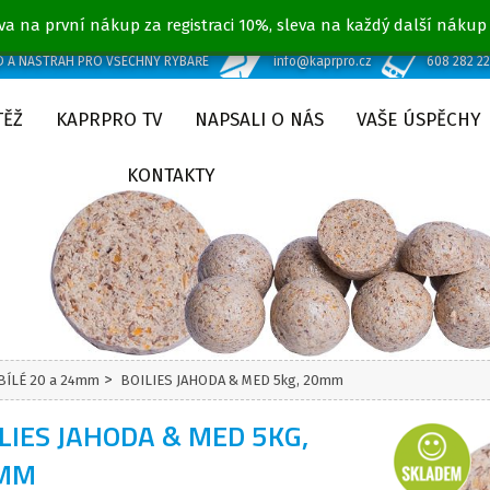
va na první nákup za registraci 10%, sleva na každý další nákup
D A NÁSTRAH PRO VŠECHNY RYBÁŘE
info@kaprpro.cz
608 282 2
TĚŽ
KAPRPRO TV
NAPSALI O NÁS
VAŠE ÚSPĚCHY
KONTAKTY
>
 BÍLÉ 20 a 24mm
BOILIES JAHODA & MED 5kg, 20mm
LIES JAHODA & MED 5KG,
MM