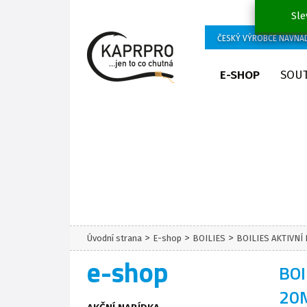
Sle
ČESKÝ VÝROBCE NÁVNA
E-SHOP
SOU
>
>
>
Úvodní strana
E-shop
BOILIES
BOILIES AKTIVNÍ
e-shop
BOI
20