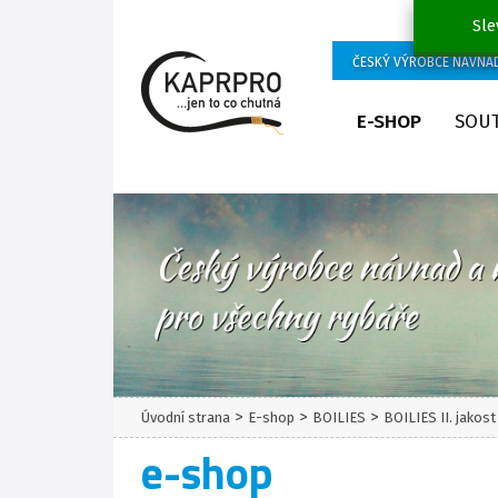
Sle
ČESKÝ VÝROBCE NÁVNA
E-SHOP
SOU
>
>
>
Úvodní strana
E-shop
BOILIES
BOILIES II. jakos
e-shop