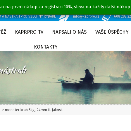
va na první nákup za registraci 10%, sleva na každý další nákup
D A NÁSTRAH PRO VŠECHNY RYBÁŘE
info@kaprpro.cz
608 282 2
TĚŽ
KAPRPRO TV
NAPSALI O NÁS
VAŠE ÚSPĚCHY
KONTAKTY
>
t
monster krab 5kg, 24mm II. jakost