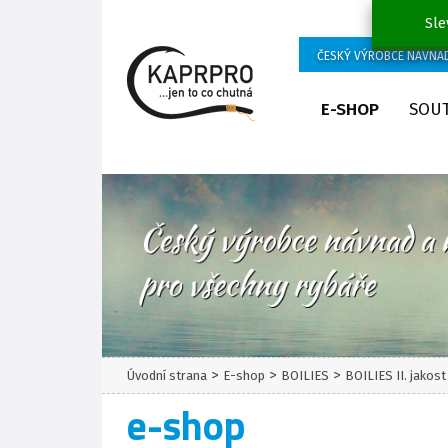
Sle
ČESKÝ VÝROBCE NÁVNA
E-SHOP
SOU
>
>
>
Úvodní strana
E-shop
BOILIES
BOILIES II. jakos
e-shop