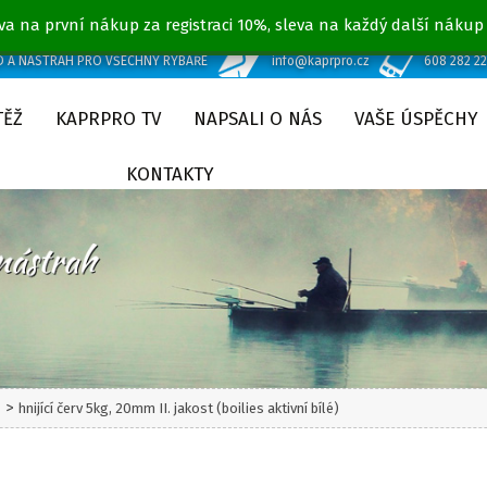
va na první nákup za registraci 10%, sleva na každý další nákup
D A NÁSTRAH PRO VŠECHNY RYBÁŘE
info@kaprpro.cz
608 282 2
TĚŽ
KAPRPRO TV
NAPSALI O NÁS
VAŠE ÚSPĚCHY
KONTAKTY
>
t
hnijící červ 5kg, 20mm II. jakost (boilies aktivní bílé)