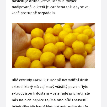
následuje druhá vrstva, která je rovněž
nadipovaná, a která je vyrobena tak, aby se ve
vodě postupně rozpadala.
Bílé extrudy KAPRPRO: Hodně netradiční druh
extrud, který má zajímavý vrásčitý povrch. Tyto
extrudy jsou k dostání v celé řadě příchutí, ale
nás na nich nejvíce zajímá ono bílé zbarvení.
Právě díky bíé barvě jdou extrudy velice dobře