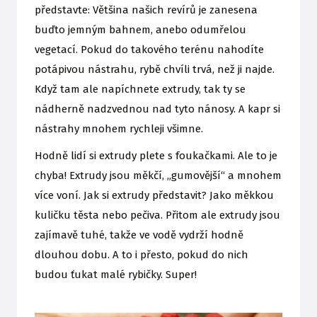
představte: Většina našich revírů je zanesena
buďto jemným bahnem, anebo odumřelou
vegetací. Pokud do takového terénu nahodíte
potápivou nástrahu, rybě chvíli trvá, než ji najde.
Když tam ale napíchnete extrudy, tak ty se
nádherně nadzvednou nad tyto nánosy. A kapr si
nástrahy mnohem rychleji všimne.
Hodně lidí si extrudy plete s foukačkami. Ale to je
chyba! Extrudy jsou měkčí, „gumovější“ a mnohem
více voní. Jak si extrudy představit? Jako měkkou
kuličku těsta nebo pečiva. Přitom ale extrudy jsou
zajímavě tuhé, takže ve vodě vydrží hodně
dlouhou dobu. A to i přesto, pokud do nich
budou ťukat malé rybičky. Super!