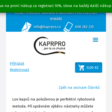
va na první nákup za registraci 10%, sleva na každý další nákup
ČESKÝ VÝROBCE NÁVNAD A NÁSTRAH PRO VŠECHNY
RYBÁŘE
info@kaprpro.cz
608 282 225
Přihlásit
0,00 Kč
Registrovat
Zpět na seznam článků
Lov kaprů na položenou je perfektní rybolovná
metoda. Při správném výběru nástrahy můžete