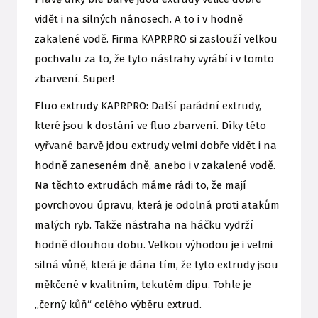
vidět i na silných nánosech. A to i v hodně
zakalené vodě. Firma KAPRPRO si zaslouží velkou
pochvalu za to, že tyto nástrahy vyrábí i v tomto
zbarvení. Super!
Fluo extrudy KAPRPRO: Další parádní extrudy,
které jsou k dostání ve fluo zbarvení. Díky této
vyřvané barvě jdou extrudy velmi dobře vidět i na
hodně zaneseném dně, anebo i v zakalené vodě.
Na těchto extrudách máme rádi to, že mají
povrchovou úpravu, která je odolná proti atakům
malých ryb. Takže nástraha na háčku vydrží
hodně dlouhou dobu. Velkou výhodou je i velmi
silná vůně, která je dána tím, že tyto extrudy jsou
měkčené v kvalitním, tekutém dipu. Tohle je
„černý kůň“ celého výběru extrud.