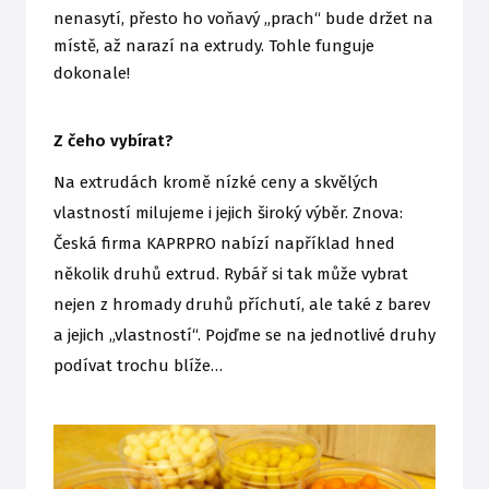
nenasytí, přesto ho voňavý „prach“ bude držet na
místě, až narazí na extrudy. Tohle funguje
dokonale!
Z čeho vybírat?
Na extrudách kromě nízké ceny a skvělých
vlastností milujeme i jejich široký výběr. Znova:
Česká firma KAPRPRO nabízí například hned
několik druhů extrud. Rybář si tak může vybrat
nejen z hromady druhů příchutí, ale také z barev
a jejich „vlastností“. Pojďme se na jednotlivé druhy
podívat trochu blíže…