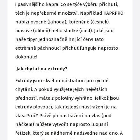
i pasivnějšího kapra. Co se týče výběru příchutí,
těch je nepřeberné množství. Například KAPRPRO
nabízí ovocné (jahoda), kořeněné (česnek),
masové (oliheň) nebo sladké (med). Jaké jsou
naše tipy? Jednoznačně hnijící červ! Tato
extrémně páchnoucí příchuť funguje naprosto
dokonale!
Jak chytat na extrudy?
Extrudy jsou skvělou nástrahou pro rychlé
chytání. A pokud využijete jejich největších
předností, máte z poloviny vyhráno. Jelikož jsou
extrudy plovoucí, tak nejlepší nastražení je na
vlas. Proč? Právě při nastražení na vlas (pod
háčkem) můžete vytvořit naprosto luxusní
řetízek, který se nádherně nadzvedne nad dno. A