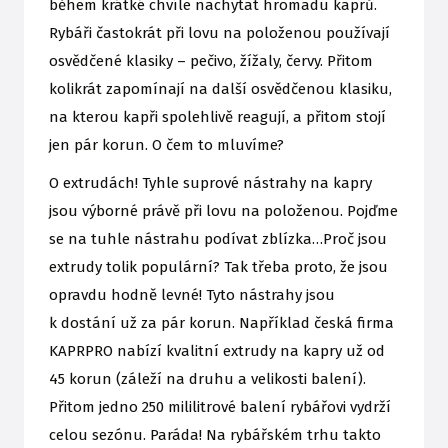
během krátké chvíle nachytat hromadu kaprů.
Rybáři častokrát při lovu na položenou používají
osvědčené klasiky – pečivo, žížaly, červy. Přitom
kolikrát zapomínají na další osvědčenou klasiku,
na kterou kapři spolehlivě reagují, a přitom stojí
jen pár korun. O čem to mluvíme?
O extrudách! Tyhle suprové nástrahy na kapry
jsou výborné právě při lovu na položenou. Pojďme
se na tuhle nástrahu podívat zblízka…Proč jsou
extrudy tolik populární? Tak třeba proto, že jsou
opravdu hodně levné! Tyto nástrahy jsou
k dostání už za pár korun. Například česká firma
KAPRPRO nabízí kvalitní extrudy na kapry už od
45 korun (záleží na druhu a velikosti balení).
Přitom jedno 250 mililitrové balení rybářovi vydrží
celou sezónu. Paráda! Na rybářském trhu takto