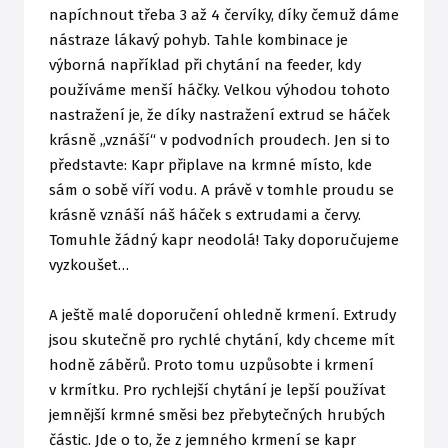
napíchnout třeba 3 až 4 červíky, díky čemuž dáme
nástraze lákavý pohyb. Tahle kombinace je
výborná například při chytání na feeder, kdy
používáme menší háčky. Velkou výhodou tohoto
nastražení je, že díky nastražení extrud se háček
krásně „vznáší“ v podvodních proudech. Jen si to
představte: Kapr připlave na krmné místo, kde
sám o sobě víří vodu. A právě v tomhle proudu se
krásně vznáší náš háček s extrudami a červy.
Tomuhle žádný kapr neodolá! Taky doporučujeme
vyzkoušet…
A ještě malé doporučení ohledně krmení. Extrudy
jsou skutečně pro rychlé chytání, kdy chceme mít
hodně záběrů. Proto tomu uzpůsobte i krmení
v krmítku. Pro rychlejší chytání je lepší používat
jemnější krmné směsi bez přebytečných hrubých
částic. Jde o to, že z jemného krmení se kapr