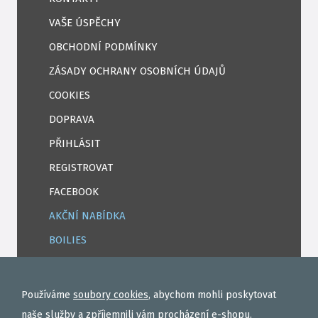
VAŠE ÚSPĚCHY
OBCHODNÍ PODMÍNKY
ZÁSADY OCHRANY OSOBNÍCH ÚDAJŮ
COOKIES
DOPRAVA
PŘIHLÁSIT
REGISTROVAT
FACEBOOK
AKČNÍ NABÍDKA
BOILIES
ROHLÍKOVÉ BOILIES
TEKUTÉ
Používáme
soubory cookies
, abychom mohli poskytovat
OBALOVAČKY
naše služby a zpříjemnili vám procházení e-shopu.