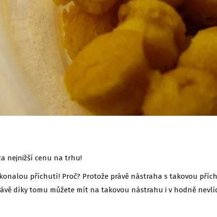
a nejnižší cenu na trhu!
okonalou příchutí! Proč? Protože právě nástraha s takovou přích
vě díky tomu můžete mít na takovou nástrahu i v hodně nevl