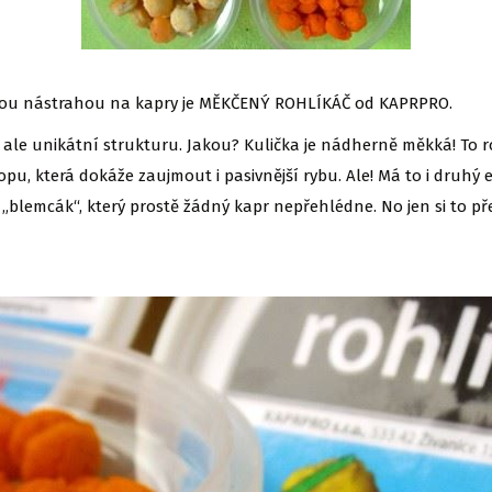
ou nástrahou na kapry je MĚKČENÝ ROHLÍKÁČ od KAPRPRO.
má ale unikátní strukturu. Jakou? Kulička je nádherně měkká! To
opu, která dokáže zaujmout i pasivnější rybu. Ale! Má to i druhý
blemcák“, který prostě žádný kapr nepřehlédne. No jen si to pře