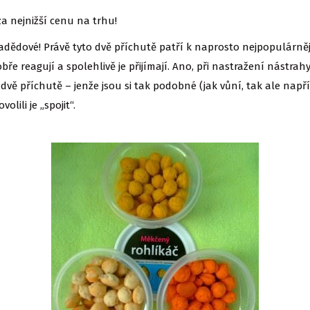
a nejnižší cenu na trhu!
pradědové! Právě tyto dvě příchutě patří k naprosto nejpopulárn
bře reagují a spolehlivě je přijímají. Ano, při nastražení nástr
dvě příchutě – jenže jsou si tak podobné (jak vůní, tak ale např
olili je „spojit“.