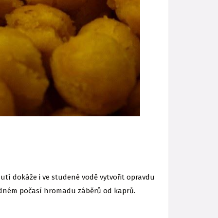
utí dokáže i ve studené vodě vytvořit opravdu
ídném počasí hromadu záběrů od kaprů.