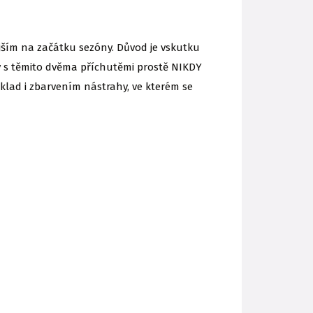
ějším na začátku sezóny. Důvod je vskutku
ahy s těmito dvěma příchutěmi prostě NIKDY
íklad i zbarvením nástrahy, ve kterém se