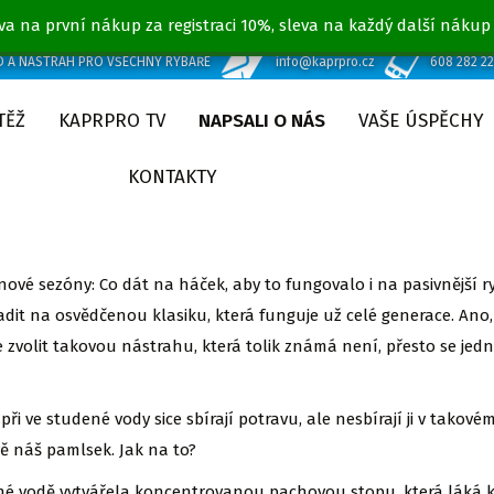
va na první nákup za registraci 10%, sleva na každý další nákup
D A NÁSTRAH PRO VŠECHNY RYBÁŘE
info@kaprpro.cz
608 282 2
TĚŽ
KAPRPRO TV
NAPSALI O NÁS
VAŠE ÚSPĚCHY
KONTAKTY
vé sezóny: Co dát na háček, aby to fungovalo i na pasivnější ryb
adit na osvědčenou klasiku, která funguje už celé generace. A
olit takovou nástrahu, která tolik známá není, přesto se jedná 
apři ve studené vody sice sbírají potravu, ale nesbírají ji v tak
ě náš pamlsek. Jak na to?
ené vodě vytvářela koncentrovanou pachovou stopu, která láká ka