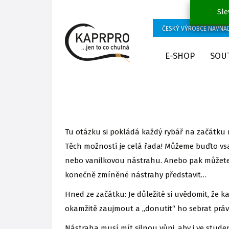
Sle
ČESKÝ VÝROBCE NÁVNA
E-SHOP
SOU
Tu otázku si pokládá každý rybář na začátku no
Těch možností je celá řada! Můžeme buďto vs
nebo vanilkovou nástrahu. Anebo pak můžete zv
konečně zmíněné nástrahy představit…
Hned ze začátku: Je důležité si uvědomit, že k
okamžitě zaujmout a „donutit“ ho sebrat práv
Nástraha musí mít silnou vůni, aby i ve stud