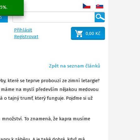
 5%.
25
Přihlásit
0,00 Kč
Registrovat
Zpět na seznam článků
y, které se teprve probouzí ze zimní letargie?
no, máme na myslí především nějakou medovou
o tajný trumf, který funguje. Pojďme si už
ovém množství. To znamená, že kapra musíme
pry k záběru. A je také dobré, když má