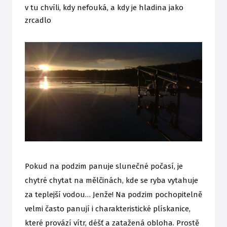
v tu chvíli, kdy nefouká, a kdy je hladina jako
zrcadlo
Pokud na podzim panuje slunečné počasí, je
chytré chytat na mělčinách, kde se ryba vytahuje
za teplejší vodou… Jenže! Na podzim pochopitelně
velmi často panují i charakteristické plískanice,
které provází vítr, déšť a zatažená obloha. Prostě