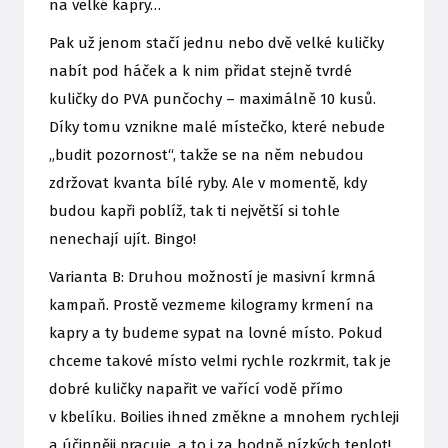
na velké kapry…
Pak už jenom stačí jednu nebo dvě velké kuličky
nabít pod háček a k nim přidat stejně tvrdé
kuličky do PVA punčochy – maximálně 10 kusů.
Díky tomu vznikne malé místečko, které nebude
„budit pozornost“, takže se na něm nebudou
zdržovat kvanta bílé ryby. Ale v momentě, kdy
budou kapři poblíž, tak ti největší si tohle
nenechají ujít. Bingo!
Varianta B: Druhou možností je masivní krmná
kampaň. Prostě vezmeme kilogramy krmení na
kapry a ty budeme sypat na lovné místo. Pokud
chceme takové místo velmi rychle rozkrmit, tak je
dobré kuličky napařit ve vařící vodě přímo
v kbelíku. Boilies ihned změkne a mnohem rychleji
a účinněji pracuje, a to i za hodně nízkých teplot!