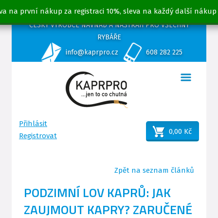
va na první nákup za registraci 10%, sleva na každý další nákup
ČESKÝ VÝROBCE NÁVNAD A NÁSTRAH PRO VŠECHNY
RYBÁŘE
info@kaprpro.cz
608 282 225
Přihlásit
0,00 Kč
Registrovat
Zpět na seznam článků
PODZIMNÍ LOV KAPRŮ: JAK
ZAUJMOUT KAPRY? ZARUČENÉ