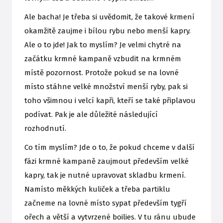
Ale bacha! Je třeba si uvědomit, že takové krmení
okamžitě zaujme i bílou rybu nebo menší kapry.
Ale o to jde! Jak to myslím? Je velmi chytré na
začátku krmné kampaně vzbudit na krmném
místě pozornost. Protože pokud se na lovné
místo stáhne velké množství menší ryby, pak si
toho všimnou i velcí kapři, kteří se také připlavou
podívat. Pak je ale důležité následující
rozhodnutí.
Co tím myslím? Jde o to, že pokud chceme v další
fázi krmné kampaně zaujmout především velké
kapry, tak je nutné upravovat skladbu krmení.
Namísto měkkých kuliček a třeba partiklu
začneme na lovné místo sypat především tygří
ořech a větší a vytvrzené boilies. V tu ránu ubude