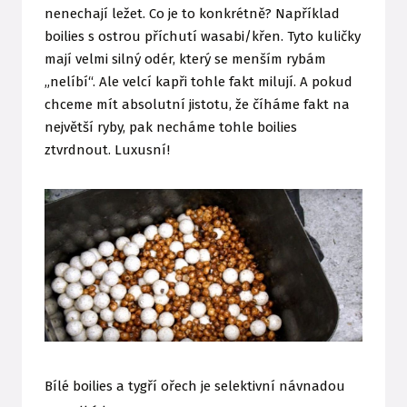
nenechají ležet. Co je to konkrétně? Například
boilies s ostrou příchutí wasabi/křen. Tyto kuličky
mají velmi silný odér, který se menším rybám
„nelíbí“. Ale velcí kapři tohle fakt milují. A pokud
chceme mít absolutní jistotu, že číháme fakt na
největší ryby, pak necháme tohle boilies
ztvrdnout. Luxusní!
Bílé boilies a tygří ořech je selektivní návnadou