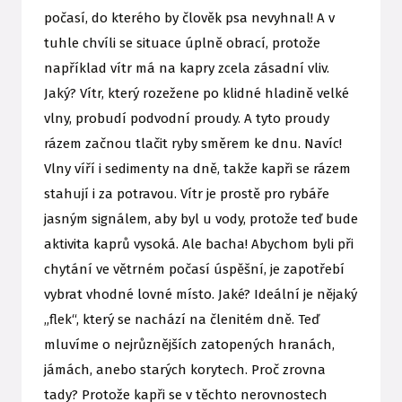
počasí, do kterého by člověk psa nevyhnal! A v
tuhle chvíli se situace úplně obrací, protože
například vítr má na kapry zcela zásadní vliv.
Jaký? Vítr, který rozežene po klidné hladině velké
vlny, probudí podvodní proudy. A tyto proudy
rázem začnou tlačit ryby směrem ke dnu. Navíc!
Vlny víří i sedimenty na dně, takže kapři se rázem
stahují i za potravou. Vítr je prostě pro rybáře
jasným signálem, aby byl u vody, protože teď bude
aktivita kaprů vysoká. Ale bacha! Abychom byli při
chytání ve větrném počasí úspěšní, je zapotřebí
vybrat vhodné lovné místo. Jaké? Ideální je nějaký
„flek“, který se nachází na členitém dně. Teď
mluvíme o nejrůznějších zatopených hranách,
jámách, anebo starých korytech. Proč zrovna
tady? Protože kapři se v těchto nerovnostech