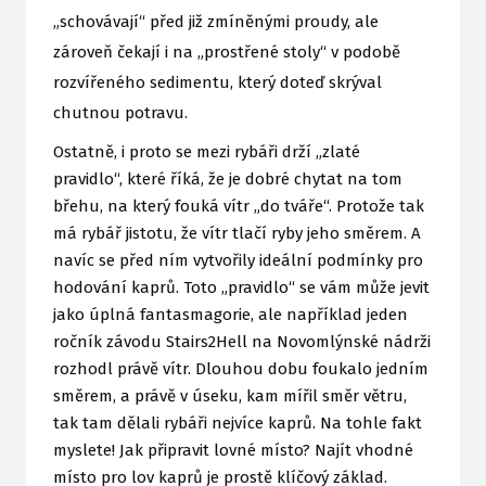
„schovávají“ před již zmíněnými proudy, ale
zároveň čekají i na „prostřené stoly“ v podobě
rozvířeného sedimentu, který doteď skrýval
chutnou potravu.
Ostatně, i proto se mezi rybáři drží „zlaté
pravidlo“, které říká, že je dobré chytat na tom
břehu, na který fouká vítr „do tváře“. Protože tak
má rybář jistotu, že vítr tlačí ryby jeho směrem. A
navíc se před ním vytvořily ideální podmínky pro
hodování kaprů. Toto „pravidlo“ se vám může jevit
jako úplná fantasmagorie, ale například jeden
ročník závodu Stairs2Hell na Novomlýnské nádrži
rozhodl právě vítr. Dlouhou dobu foukalo jedním
směrem, a právě v úseku, kam mířil směr větru,
tak tam dělali rybáři nejvíce kaprů. Na tohle fakt
myslete! Jak připravit lovné místo? Najít vhodné
místo pro lov kaprů je prostě klíčový základ.