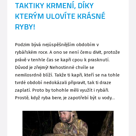
TAKTIKY KRMENÍ, DÍKY
KTERÝM ULOVÍTE KRÁSNÉ
RYBY!
Podzim bývá nejúspěšnějším obdobím v
rybářském roce. A ono se není čemu divit, protože
právě v tenhle čas se kapři cpou k prasknutí.
Důvod je zřejmý! Nehostinné chvíle se
nemilosrdně blíží. Takže ti kapři, kteří se na tohle
tvrdé období nedokázali připravit, tak ti draze
zaplatí. Proto by tohohle měli využít i rybáři.
Prostě, když ryba bere, je zapotřebí být u vody…