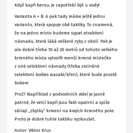
Když kapři berou, je zapotřebí být u vody!
Varianta A + B: A pak tady máme ještě jednu
variantu, která spojuje obě taktiky. To znamená,
že na jedno místo budeme sypat atraktivní
návnadu, která láká veškeré ryby z okolí. Pak je
ale dobré třeba 10 až 20 metrů od tohoto velkého
krmného místa vytvořit menší krmné místečko
z oné selektivní návnady (třeba zmíněné
selektivní boilies wasabi/křen), které bude prostě
bokem.
Proč? Například z podvodních videí je jasně
patrné, že velcí kapři jsou fakt opatrní a spíše
sbírají „zbytky“ krmení na krajích krmného pole.
Proto je dobré tuhle taktiku vyzkoušet.
Autor: Viktor Krus