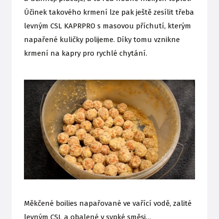
Účinek takového krmení lze pak ještě zesílit třeba
levným CSL KAPRPRO s masovou příchutí, kterým
napařené kuličky polijeme. Díky tomu vznikne
krmení na kapry pro rychlé chytání.
Měkčené boilies napařované ve vařící vodě, zalité
levným CSL a obalené v sypké směsi…