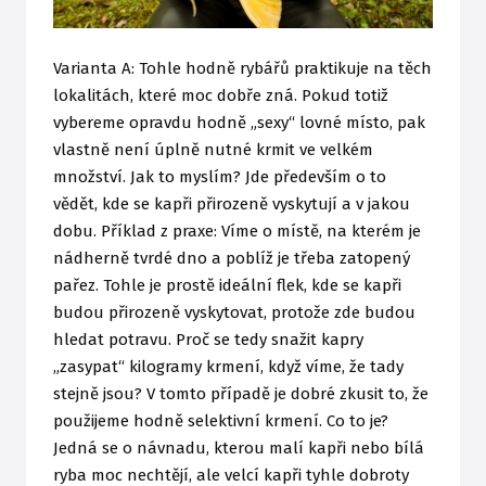
Varianta A: Tohle hodně rybářů praktikuje na těch
lokalitách, které moc dobře zná. Pokud totiž
vybereme opravdu hodně „sexy“ lovné místo, pak
vlastně není úplně nutné krmit ve velkém
množství. Jak to myslím? Jde především o to
vědět, kde se kapři přirozeně vyskytují a v jakou
dobu. Příklad z praxe: Víme o místě, na kterém je
nádherně tvrdé dno a poblíž je třeba zatopený
pařez. Tohle je prostě ideální flek, kde se kapři
budou přirozeně vyskytovat, protože zde budou
hledat potravu. Proč se tedy snažit kapry
„zasypat“ kilogramy krmení, když víme, že tady
stejně jsou? V tomto případě je dobré zkusit to, že
použijeme hodně selektivní krmení. Co to je?
Jedná se o návnadu, kterou malí kapři nebo bílá
ryba moc nechtějí, ale velcí kapři tyhle dobroty