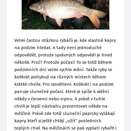
Velmi častou otázkou rybářů je, kde vlastně kapry
na podzim hledat. A tady není jednoduché
odpovědět, protože správných odpovědí je hned
několik. Proč? Protože počasí! To se totiž během
podzimních dní velmi rychle mění. Takže ryby se
kolikrát pohybují na různých místech během
krátké chvíle. Pro vysvětlení: Kolikrát i na podzim
panuje slunečné počasí, které je spíše k vidění
někdy v červenci nebo srpnu. A právě v tuhle
chvíli je lepší nástrahu prezentovat někde na
mělčině. Právě zde totiž sluneční paprsky vylákají
kapry, kteří si ještě chtějí „užít“ posledních
teplých chvil. Na mělčinách se pak vyplatí rybařit i