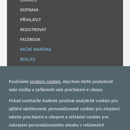
COOKIES
DOPRAVA
PŘIHLÁSIT
REGISTROVAT
FACEBOOK
AKČNÍ NABÍDKA
BOILIES
ROHLÍKOVÉ BOILIES
TEKUTÉ
Používáme
soubory cookies
, abychom mohli poskytovat
OBALOVAČKY
naše služby a zpříjemnili vám procházení e-shopu.
VAŘENÝ PARTIKL
Pokud souhlasíte budeme používat analytické cookies pro
BIŽUTERIE NA MONTÁŽE
zjištění návštěvnosti, personalizované cookies pro zlepšení
vašeho procházení e-shopem a reklamní cookies pro
DÁRKOVÝ POUKAZ, DÁRKOVÁ KAZETA
zobrazení personalizovaného obsahu v reklamních
AKČNÍ SETY