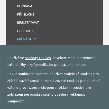
DOPRAVA
PŘIHLÁSIT
REGISTROVAT
FACEBOOK
AKČNÍ SETY
PELETY
EXTRUDY
Používáme
soubory cookies
, abychom mohli poskytovat
VNADÍCÍ, KRMÍTKOVÉ SMĚSI
naše služby a zpříjemnili vám procházení e-shopu.
FEEDER / LEHKÁ KAPRAŘINA
Pokud souhlasíte budeme používat analytické cookies pro
PVA PUNČOCHY A SÁČKY
zjištění návštěvnosti, personalizované cookies pro zlepšení
vašeho procházení e-shopem a reklamní cookies pro
ZÁTĚŽE, KRMÍTKA
zobrazení personalizovaného obsahu v reklamních
OBLEČENÍ
kampaních.
BOILIES