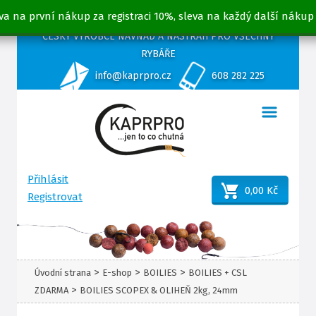
va na první nákup za registraci 10%, sleva na každý další nákup
ČESKÝ VÝROBCE NÁVNAD A NÁSTRAH PRO VŠECHNY
RYBÁŘE
info@kaprpro.cz
608 282 225
Přihlásit
0,00 Kč
Registrovat
>
>
>
Úvodní strana
E-shop
BOILIES
BOILIES + CSL
>
ZDARMA
BOILIES SCOPEX & OLIHEŇ 2kg, 24mm