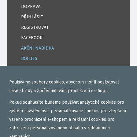
DOPRAVA
PŘIHLÁSIT
REGISTROVAT
FACEBOOK
AKČNÍ NABÍDKA
BOILIES
ROHLÍKOVÉ BOILIES
TEKUTÉ
Používáme
soubory cookies
, abychom mohli poskytovat
OBALOVAČKY
naše služby a zpříjemnili vám procházení e-shopu.
VAŘENÝ PARTIKL
Pokud souhlasíte budeme používat analytické cookies pro
BIŽUTERIE NA MONTÁŽE
zjištění návštěvnosti, personalizované cookies pro zlepšení
vašeho procházení e-shopem a reklamní cookies pro
DÁRKOVÝ POUKAZ, DÁRKOVÁ KAZETA
zobrazení personalizovaného obsahu v reklamních
AKČNÍ SETY
kampaních.