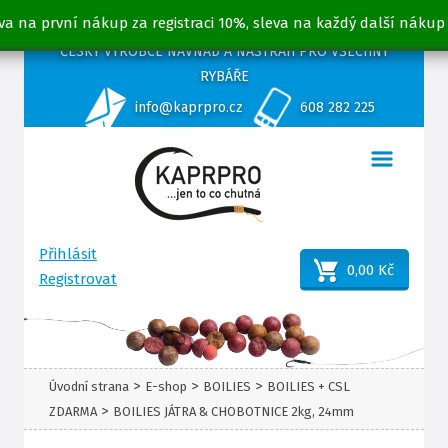
va na první nákup za registraci 10%, sleva na každý další nákup
ČESKÝ VÝROBCE NÁVNAD A NÁSTRAH PRO VŠECHNY
RYBÁŘE
info@kaprpro.cz
608 282 225
Přihlásit
0,00 Kč
Registrovat
>
>
>
Úvodní strana
E-shop
BOILIES
BOILIES + CSL
>
ZDARMA
BOILIES JÁTRA & CHOBOTNICE 2kg, 24mm