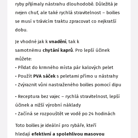
ryby přijímaly nástrahu dlouhodobě. Důležitá je
nejen chuť, ale také rychlá stravitelnost – boilies
se musí v trávicím traktu zpracovat co nejkratší
dobu.
Je vhodné jak k
vnadění
, tak k
samotnému
chytání kaprů
. Pro lepší účinek
můžete:
• Přidat do krmného místa pár kalových pelet
• Použít
PVA sáček
s peletami přímo u nástrahy
• Zvýraznit vůni nastraženého boilies pomocí dipu
• Receptura bez vajec – rychlá stravitelnost, lepší
účinek a nižší výrobní náklady
• Začíná se rozpouštět ve vodě po 24 hodinách
Toto boilies je ideální pro rybáře, kteří
hledají
efektivní a spolehlivou masovou