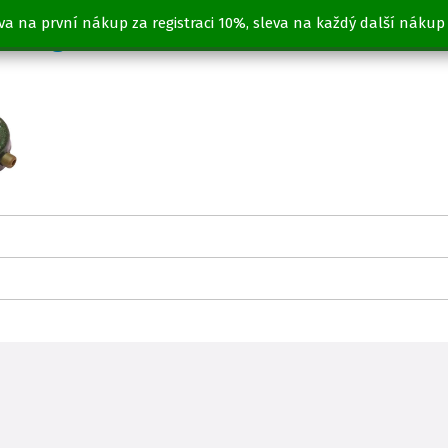
va na první nákup za registraci 10%, sleva na každý další nákup
m 130g