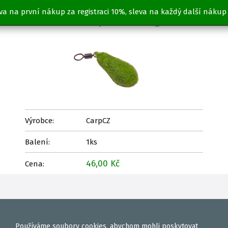
va na první nákup za registraci 10%, sleva na každý další nákup
Horizont - dipovací 50g
Výrobce:
CarpCZ
Balení:
1ks
46,00 Kč
Cena:
Používáme
soubory cookies
, abychom mohli poskytovat