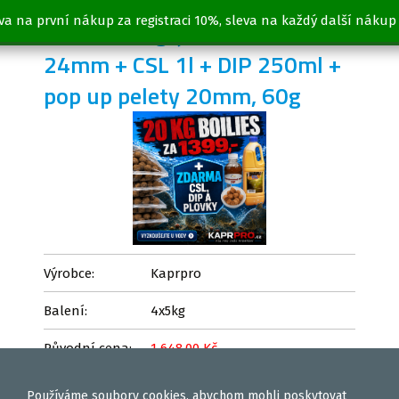
va na první nákup za registraci 10%, sleva na každý další nákup
Boilies 20kg, játra/chobotnice,
24mm + CSL 1l + DIP 250ml +
pop up pelety 20mm, 60g
Výrobce:
Kaprpro
Balení:
4x5kg
Původní cena:
1 648,00 Kč
1 399,00 Kč
Cena:
Používáme
soubory cookies
, abychom mohli poskytovat