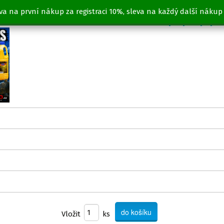
va na první nákup za registraci 10%, sleva na každý další nákup
, 24mm + CSL 1l + DIP 250ml + pop up p
Vložit
ks