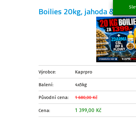
Sle
Boilies 20kg, jahoda & med
Výrobce:
Kaprpro
Balení:
4x5kg
Původní cena:
1 680,00 Kč
1 399,00 Kč
Cena: