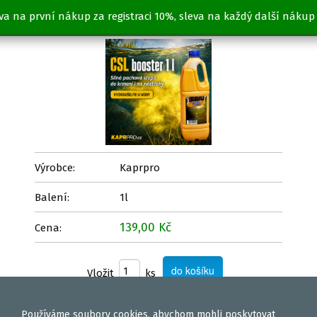
va na první nákup za registraci 10%, sleva na každý další nákup
CSL booster MIRABELKA 1l
Výrobce:
Kaprpro
Balení:
1l
139,00 Kč
Cena:
Vložit
ks
Používáme
soubory cookies
, abychom mohli poskytovat