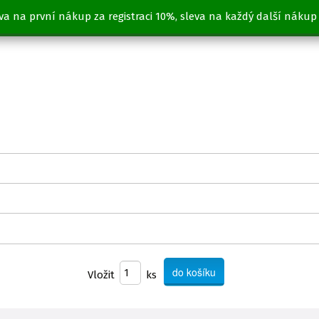
va na první nákup za registraci 10%, sleva na každý další nákup
 vařená, vakuovaná
Vložit
ks