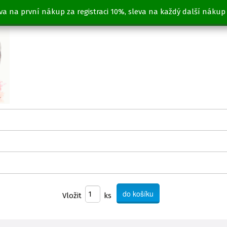
va na první nákup za registraci 10%, sleva na každý další nákup
Vložit
ks