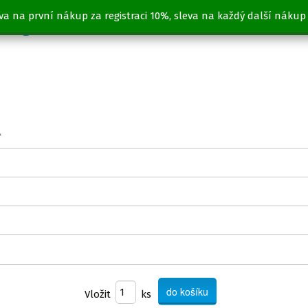
va na první nákup za registraci 10%, sleva na každý další nákup
 2kg
Vložit
ks