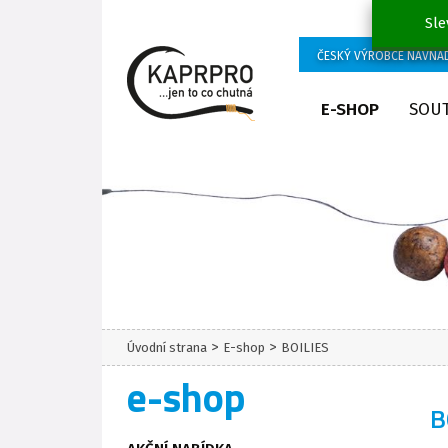
Sle
ČESKÝ VÝROBCE NÁVNA
E-SHOP
SOU
>
>
Úvodní strana
E-shop
BOILIES
e-shop
B