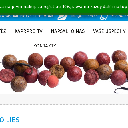
va na první nákup za registraci 10%, sleva na každý další nákup
D A NÁSTRAH PRO VŠECHNY RYBÁŘE
info@kaprpro.cz
608 282 2
TĚŽ
KAPRPRO TV
NAPSALI O NÁS
VAŠE ÚSPĚCHY
KONTAKTY
OILIES