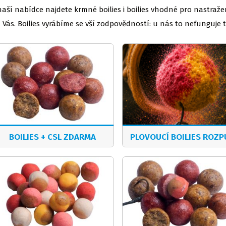
naší nabídce najdete krmné boilies i boilies vhodné pro nastražení.
 Vás. Boilies vyrábíme se vší zodpovědností: u nás to nefunguje ta
BOILIES + CSL ZDARMA
PLOVOUCÍ BOILIES ROZ